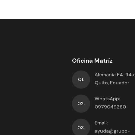
Oficina Matríz
Alemania E4-34 e 
01.
Quito, Ecuador
WhatsApp:
02.
0979049280
Email:
03.
ayuda@grupo-