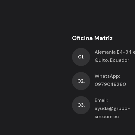
Oficina Matríz
Alemania E4-34 e 
01.
Quito, Ecuador
WhatsApp:
02.
0979049280
Email:
03.
ayuda@grupo-
sm.com.ec