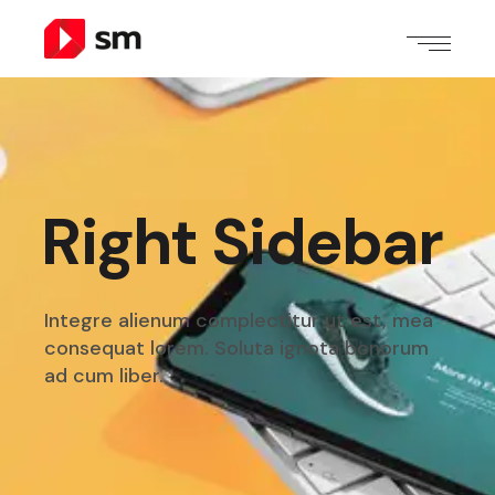
Right Sidebar
Integre alienum complectitur ut est, mea
consequat
lorem. Soluta ignota bonorum
ad cum liber.